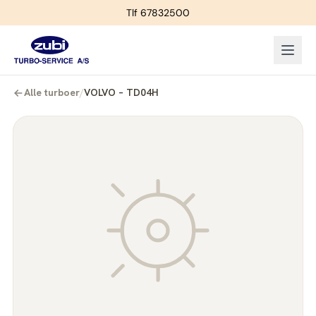
Tlf 67832500
Alle turboer
/
VOLVO – TD04H