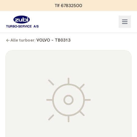
Tlf 67832500
Alle turboer
/
VOLVO – TB0313