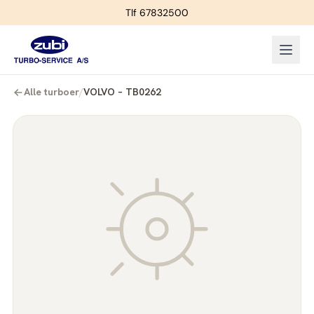
Tlf 67832500
Alle turboer
/
VOLVO – TB0262