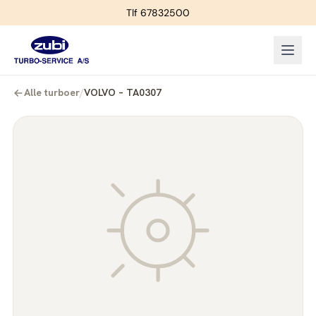
Tlf 67832500
Alle turboer
/
VOLVO – TA0307