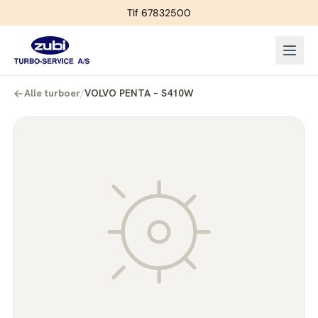
Tlf 67832500
Alle turboer
/
VOLVO PENTA – S410W