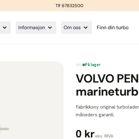
Tlf 67832500
Informasjon
Om oss
Finn din turbo
På lager
VOLVO PEN
marinetur
Fabrikksny original turbolader
måneders garanti.
0 kr
eks. MVA