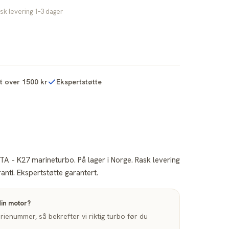
sk levering 1–3 dager
kt over 1500 kr
Ekspertstøtte
A – K27 marineturbo. På lager i Norge. Rask levering
nti. Ekspertstøtte garantert.
din motor?
enummer, så bekrefter vi riktig turbo før du