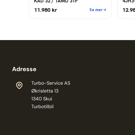
KAD 32 / TAMD 31P
4JH3
11.980 kr
12.9
Se mer
Adresse
Turbo-Service AS
Økrisletta 13
1340 Skui
Turbotilbil