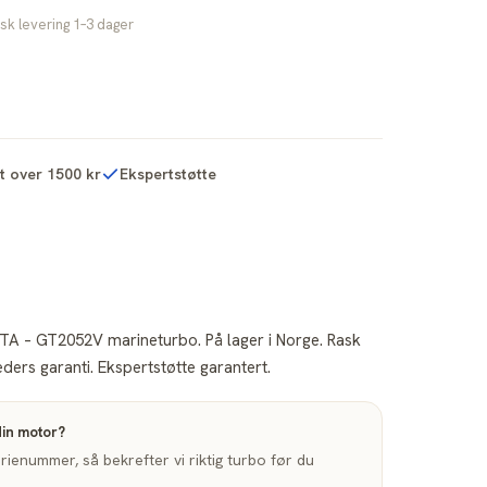
sk levering 1–3 dager
kt over 1500 kr
Ekspertstøtte
TA – GT2052V marineturbo. På lager i Norge. Rask
ders garanti. Ekspertstøtte garantert.
din motor?
enummer, så bekrefter vi riktig turbo før du