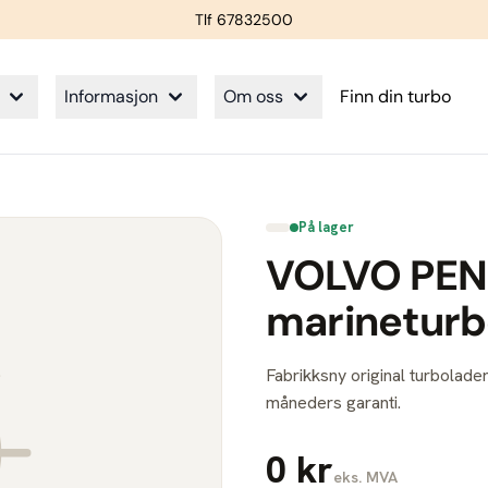
Tlf 67832500
Informasjon
Om oss
Finn din turbo
På lager
VOLVO PEN
marinetur
Fabrikksny original turbolader
måneders garanti.
0 kr
eks. MVA