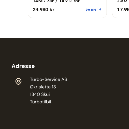
TAMD 74P / TAMD 75P
2003 
24.980 kr
17.9
Se mer
Adresse
Turbo-Service AS
Økrisletta 13
1340 Skui
Turbotilbil