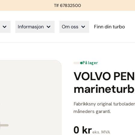
Tlf 67832500
Informasjon
Om oss
Finn din turbo
På lager
VOLVO PEN
marinetur
Fabrikksny original turbolader
måneders garanti.
0 kr
eks. MVA