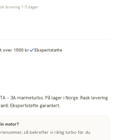
sk levering 1–3 dager
kt over 1500 kr
Ekspertstøtte
A – 3A marineturbo. På lager i Norge. Rask levering
nti. Ekspertstøtte garantert.
din motor?
enummer, så bekrefter vi riktig turbo før du