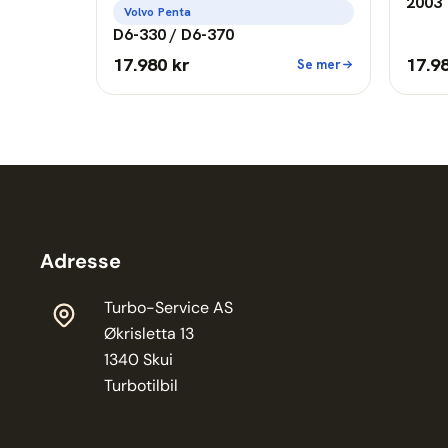
2003 
Volvo Penta
D6-330 / D6-370
17.980 kr
17.9
Se mer
Adresse
Turbo-Service AS
Økrisletta 13
1340 Skui
Turbotilbil