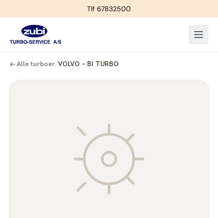
Tlf 67832500
Alle turboer
/
VOLVO – BI TURBO