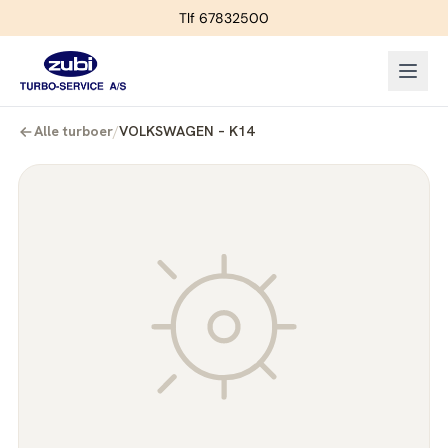
Tlf 67832500
Alle turboer
/
VOLKSWAGEN – K14