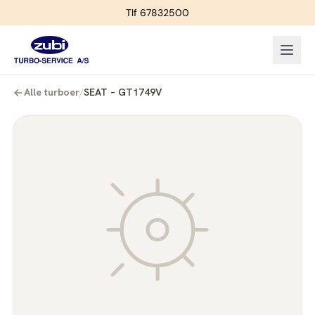
Tlf 67832500
Alle turboer
/
SEAT – GT1749V