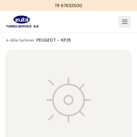
Tlf 67832500
Alle turboer
/
PEUGEOT – KP35