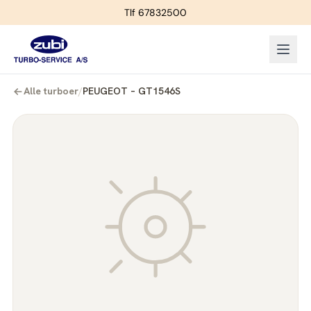
Tlf 67832500
Alle turboer
/
PEUGEOT – GT1546S