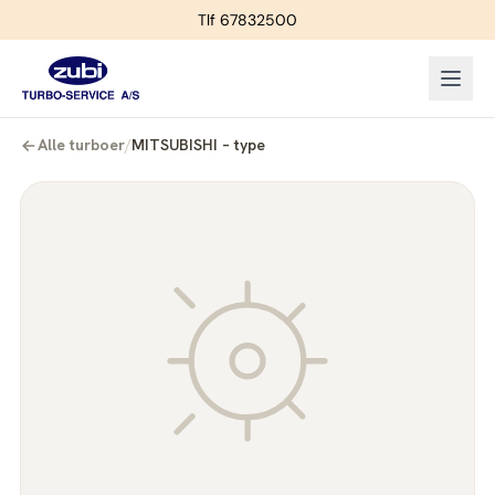
Tlf 67832500
Alle turboer
/
MITSUBISHI – type