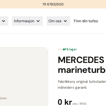
Tlf 67832500
Informasjon
Om oss
Finn din turbo
På lager
MERCEDES 
marinetur
Fabrikksny original turbolader
måneders garanti.
0 kr
eks. MVA