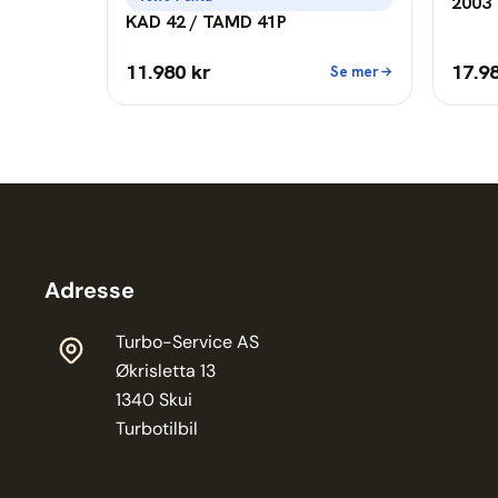
2003 
KAD 42 / TAMD 41P
11.980 kr
17.9
Se mer
Adresse
Turbo-Service AS
Økrisletta 13
1340 Skui
Turbotilbil