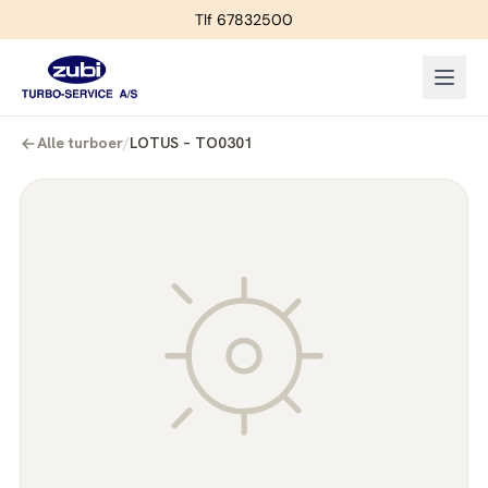
Tlf 67832500
Alle turboer
/
LOTUS – TO0301