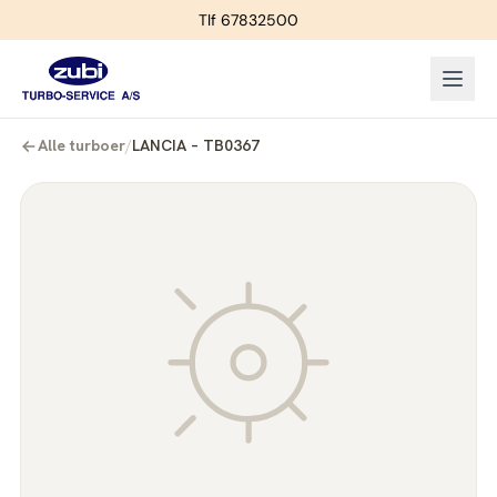
Tlf 67832500
Alle turboer
/
LANCIA – TB0367