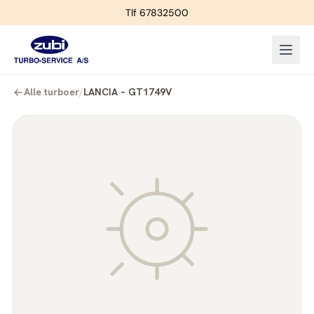
Tlf 67832500
Alle turboer
/
LANCIA – GT1749V