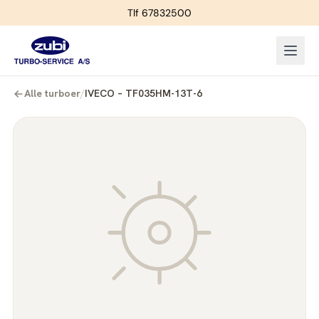
Tlf 67832500
Alle turboer
/
IVECO – TF035HM-13T-6