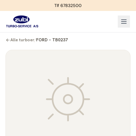
Tlf 67832500
Alle turboer
/
FORD – TB0237