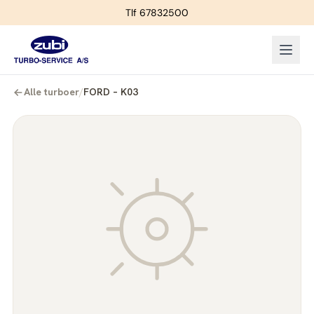
Tlf 67832500
Alle turboer
/
FORD – K03