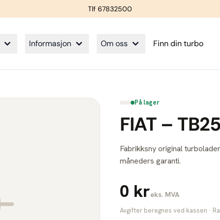
Tlf 67832500
Informasjon
Om oss
Finn din turbo
På lager
FIAT – TB2
Fabrikksny original turbolader
måneders garanti.
0 kr
eks. MVA
Avgifter beregnes ved kassen · Ra