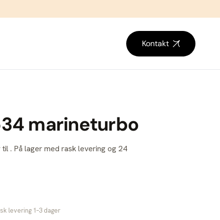
Kontakt
534 marineturbo
 til . På lager med rask levering og 24
sk levering 1–3 dager