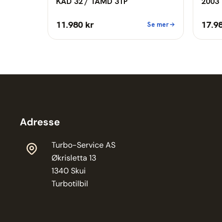
KAD 32 / TAMD 31P
2003 
11.980 kr
17.9
Se mer
Adresse
Turbo-Service AS
Økrisletta 13
1340 Skui
Turbotilbil