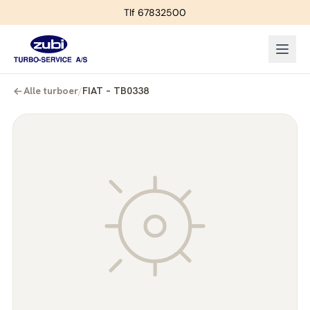
Tlf 67832500
Alle turboer
/
FIAT – TB0338