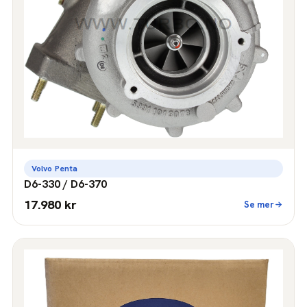
Volvo Penta
D6-330 / D6-370
17.980 kr
Se mer