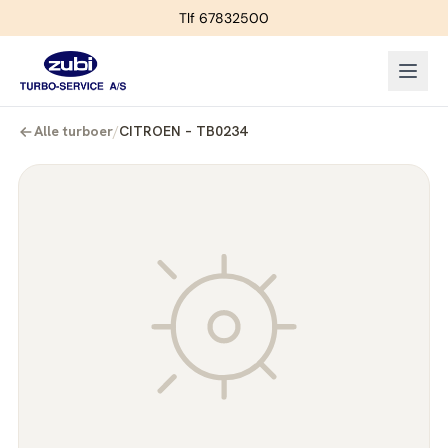
Tlf 67832500
Alle turboer
/
CITROEN – TB0234