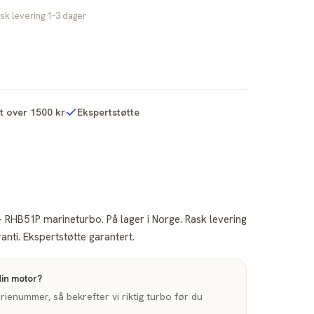
sk levering 1–3 dager
kt over 1500 kr
Ekspertstøtte
 RHB51P marineturbo. På lager i Norge. Rask levering
nti. Ekspertstøtte garantert.
din motor?
enummer, så bekrefter vi riktig turbo før du