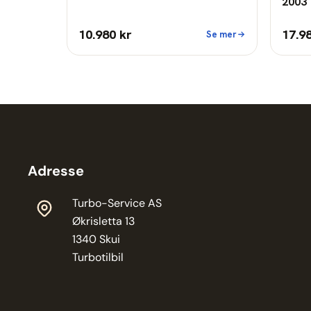
2003 
10.980 kr
17.9
Se mer
Adresse
Turbo-Service AS
Økrisletta 13
1340 Skui
Turbotilbil