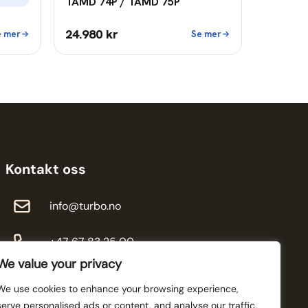
TAMD 74P / TAMD 75P
24.980 kr
e mer
Se mer
Kontakt oss
info@turbo.no
+47 67 83 25 00
We value your privacy
We use cookies to enhance your browsing experience,
serve personalised ads or content, and analyse our traffic.