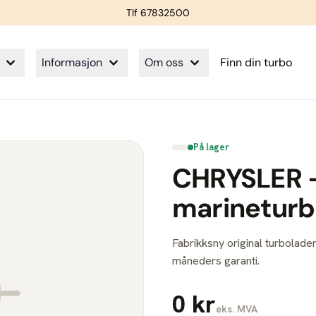
Tlf 67832500
Informasjon
Om oss
Finn din turbo
På lager
CHRYSLER 
marinetur
Fabrikksny original turbolader
måneders garanti.
0 kr
eks. MVA