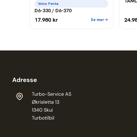
TAMD
Volvo Penta
D6-330 / D6-370
17.980 kr
24.9
Se mer
Adresse
Turbo-Service AS
Økrisletta 13
1340 Skui
Turbotilbil