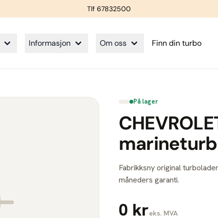
Tlf 67832500
Informasjon
Om oss
Finn din turbo
På lager
CHEVROLET
marinetur
Fabrikksny original turbolader
måneders garanti.
0 kr
eks. MVA