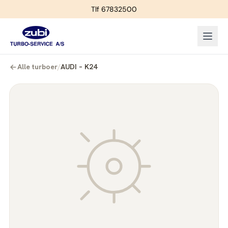
Tlf 67832500
Alle turboer
/
AUDI – K24