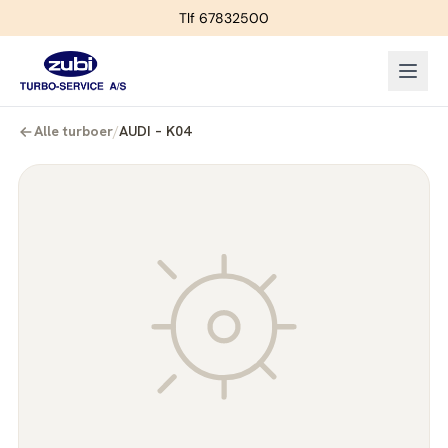
Tlf 67832500
Alle turboer
/
AUDI – K04