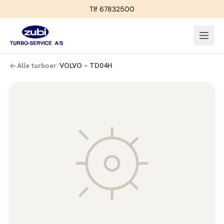
Tlf 67832500
Alle turboer
/
VOLVO – TD04H