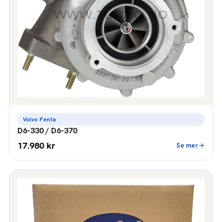
Volvo Penta
D6-330 / D6-370
17.980 kr
Se mer