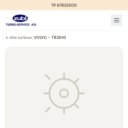
Tlf 67832500
Alle turboer
/
VOLVO – TB2543