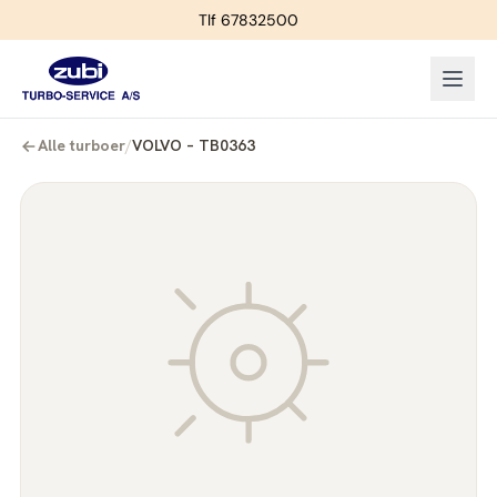
Tlf 67832500
Alle turboer
/
VOLVO – TB0363