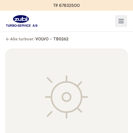
Tlf 67832500
Alle turboer
/
VOLVO – TB0262