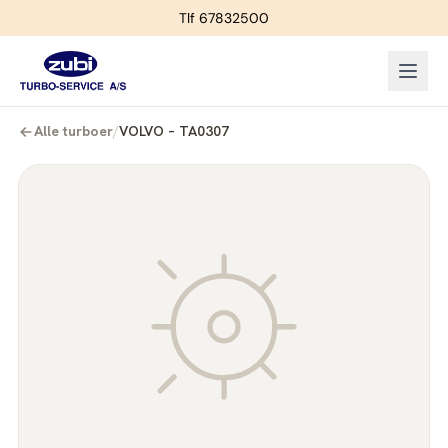
Tlf 67832500
Alle turboer
/
VOLVO – TA0307