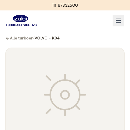
Tlf 67832500
Alle turboer
/
VOLVO – K04