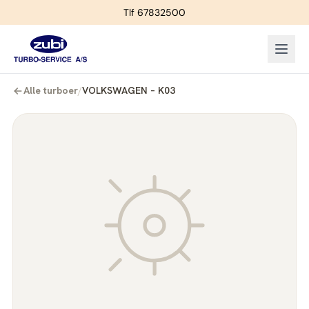
Tlf 67832500
Alle turboer
/
VOLKSWAGEN – K03