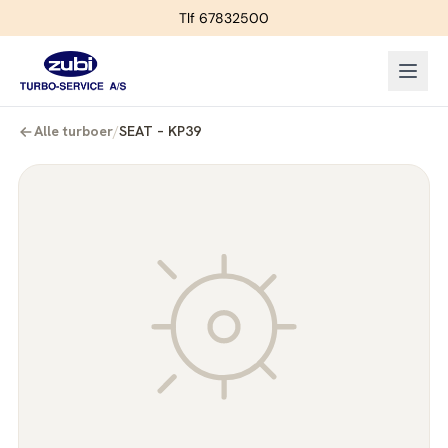
Tlf 67832500
Alle turboer
/
SEAT – KP39