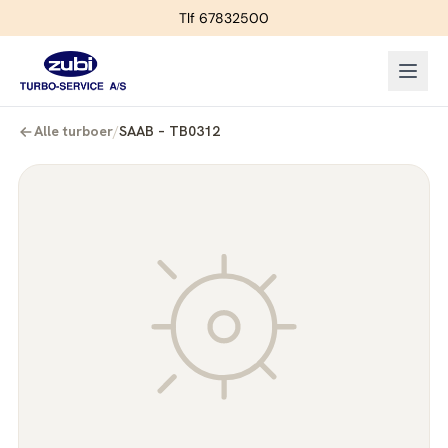
Tlf 67832500
Alle turboer
/
SAAB – TB0312