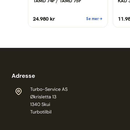
TAMD 74P / TAMD 75P
KAD 
24.980 kr
11.9
Se mer
Adresse
Turbo-Service AS
Økrisletta 13
1340 Skui
Turbotilbil