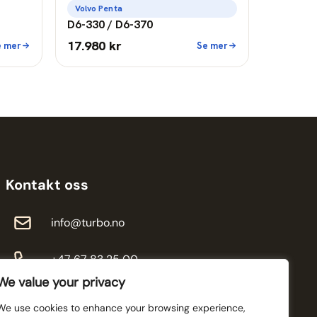
Volvo Penta
D6-330 / D6-370
17.980 kr
e mer
Se mer
Kontakt oss
info@turbo.no
+47 67 83 25 00
We value your privacy
We use cookies to enhance your browsing experience,