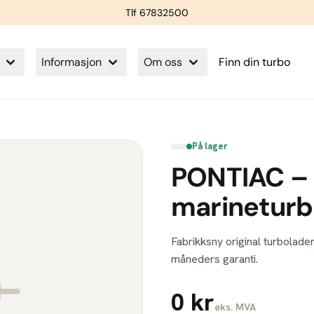
Tlf 67832500
Informasjon
Om oss
Finn din turbo
På lager
PONTIAC –
marinetur
Fabrikksny original turbolader
måneders garanti.
0 kr
eks. MVA