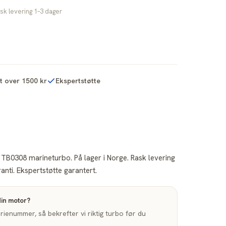
sk levering 1–3 dager
kt over 1500 kr
Ekspertstøtte
 TB0308 marineturbo. På lager i Norge. Rask levering
nti. Ekspertstøtte garantert.
din motor?
enummer, så bekrefter vi riktig turbo før du