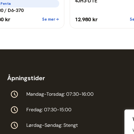
4JH3-DTE
 Penta
0 / D6-370
80 kr
12.980 kr
Se mer
S
Åpningstider
Mandag-Torsdag: 07:30-16:00
Fredag: 07:30-15:00
Lørdag-Søndag: Stengt