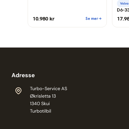
Volvo
D6-33
10.980 kr
17.9
Se mer
Adresse
Turbo-Service AS
Økrisletta 13
1340 Skui
Turbotilbil