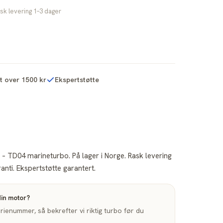
sk levering 1–3 dager
kt over 1500 kr
Ekspertstøtte
 – TD04 marineturbo. På lager i Norge. Rask levering
nti. Ekspertstøtte garantert.
din motor?
enummer, så bekrefter vi riktig turbo før du