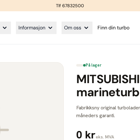
Tlf 67832500
Informasjon
Om oss
Finn din turbo
På lager
MITSUBISHI
marinetur
Fabrikksny original turbolader
måneders garanti.
0 kr
eks. MVA