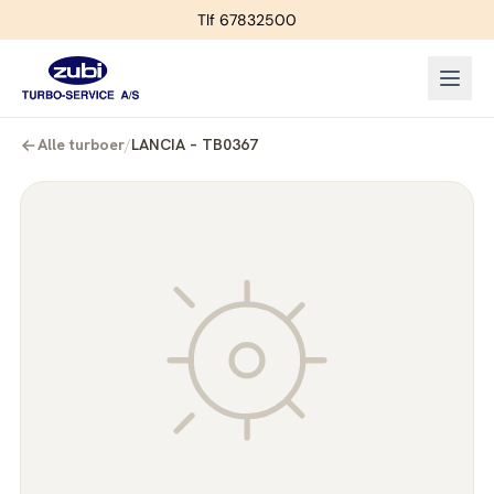
Tlf 67832500
Alle turboer
/
LANCIA – TB0367