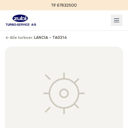
Tlf 67832500
Alle turboer
/
LANCIA – TA0316