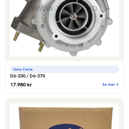
Volvo Penta
D6-330 / D6-370
17.980 kr
Se mer