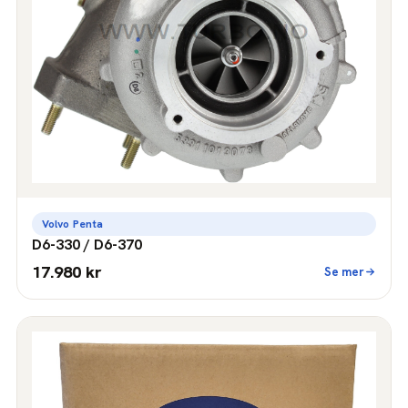
Volvo Penta
D6-330 / D6-370
17.980 kr
Se mer