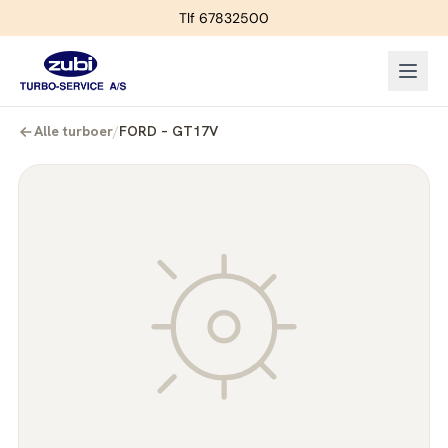
Tlf 67832500
Alle turboer
/
FORD – GT17V