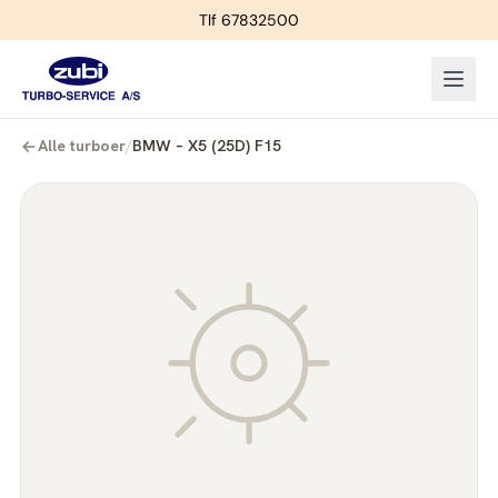
Tlf 67832500
Alle turboer
/
BMW – X5 (25D) F15