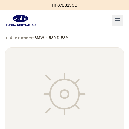
Tlf 67832500
Alle turboer
/
BMW – 530 D E39