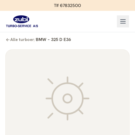
Tlf 67832500
Alle turboer
/
BMW – 325 D E36