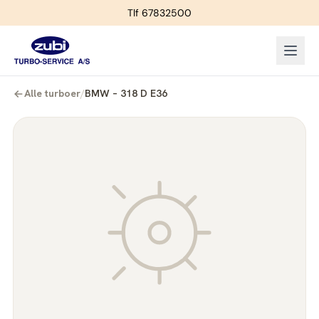
Tlf 67832500
Alle turboer
/
BMW – 318 D E36