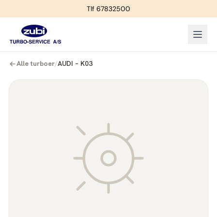
Tlf 67832500
Alle turboer
/
AUDI – K03