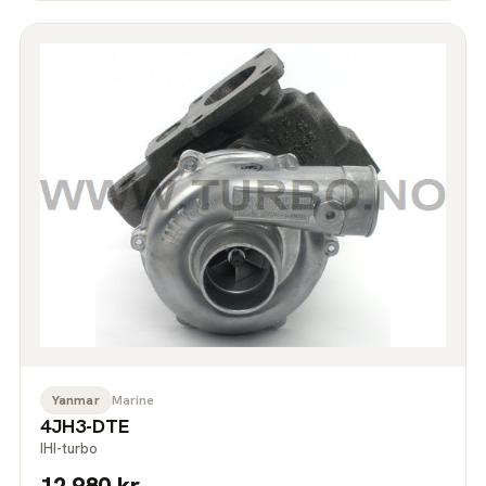
Yanmar
Marine
4JH3-DTE
IHI-turbo
12.980 kr