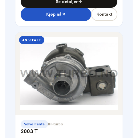
Se detaljer
Kjøp nå
Kontakt
ANBEFALT
Volvo Penta
IHI-turbo
2003 T