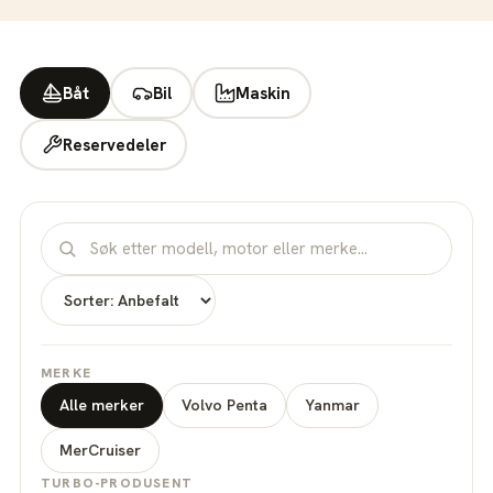
Båt
Bil
Maskin
Reservedeler
MERKE
Alle merker
Volvo Penta
Yanmar
MerCruiser
TURBO-PRODUSENT